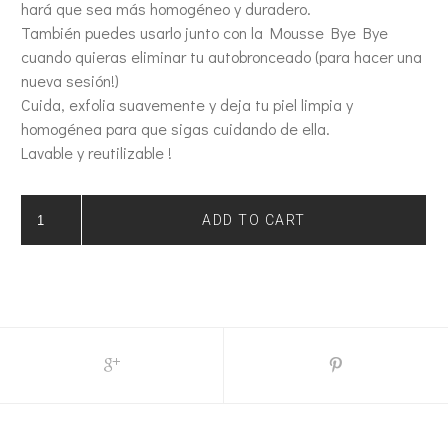
hará que sea más homogéneo y duradero.
También puedes usarlo junto con la Mousse Bye Bye
cuando quieras eliminar tu autobronceado (para hacer una
nueva sesión!)
Cuida, exfolia suavemente y deja tu piel limpia y
homogénea para que sigas cuidando de ella.
Lavable y reutilizable !
GUANTE
EXFOLIANTE
ADD TO CART
AUTOBRONCEADO
QUANTITY